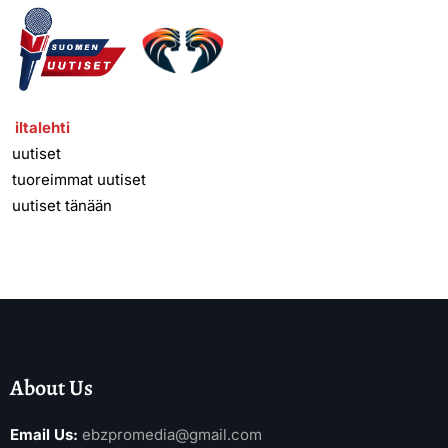
iltalehti
uutiset
tuoreimmat uutiset
uutiset tänään
About Us
Email Us:
ebzpromedia@gmail.com