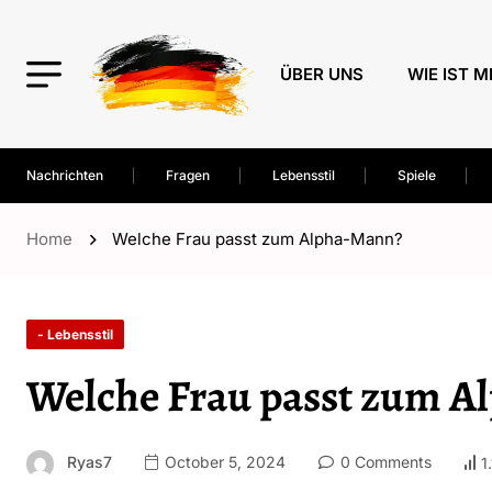
ÜBER UNS
WIE IST M
Nachrichten
Fragen
Lebensstil
Spiele
Home
Welche Frau passt zum Alpha-Mann?
- Lebensstil
Welche Frau passt zum A
Ryas7
October 5, 2024
0 Comments
1