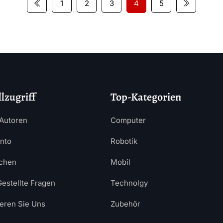
1
2
3
4
5
lzugriff
Top-Kategorien
Autoren
Computer
nto
Robotik
chen
Mobil
Gestellte Fragen
Technolgy
ieren Sie Uns
Zubehör