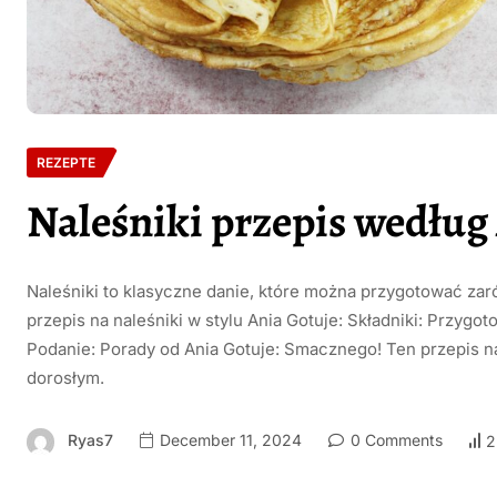
REZEPTE
Naleśniki przepis według
Naleśniki to klasyczne danie, które można przygotować zaró
przepis na naleśniki w stylu Ania Gotuje: Składniki: Przygo
Podanie: Porady od Ania Gotuje: Smacznego! Ten przepis n
dorosłym.
Ryas7
December 11, 2024
0 Comments
2