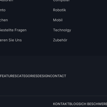
nto
Robotik
chen
Mobil
Gestellte Fragen
Technolgy
ieren Sie Uns
Zubehör
FEATURES
CATEGORIES
DESIGN
CONTACT
KONTAKT
BLOG
SICH BESCHWER